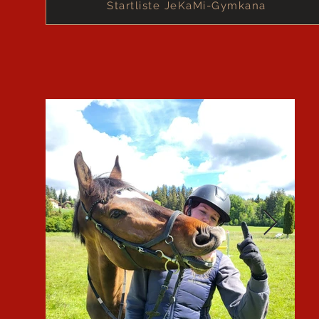
Startliste JeKaMi-Gymkana