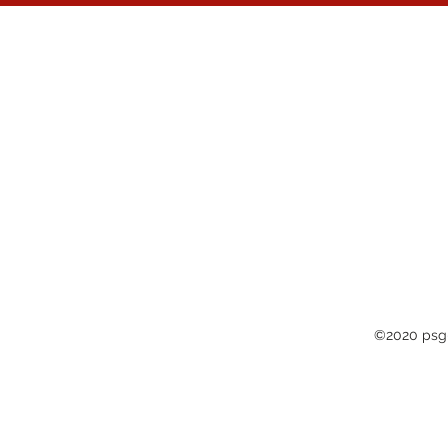
©2020 psg-r